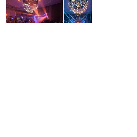
GALERIE
Madison Park, str. Ghioceilor, 1, mun. Chișinău | Departamentul
Vânzări
079040409
|
info@madisonpark.md